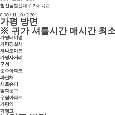
칠전동
칠전대우 2차 육교
8:00 / 11:10 / 2:30
가평 방면
※ 귀가 셔틀시간 매시간 최소
가평터미널
가평경찰서
하나로마트
가평사거리
군청
준수아파트
파란채
서울슈퍼
알파문구
우림아파트
가평역
가평고