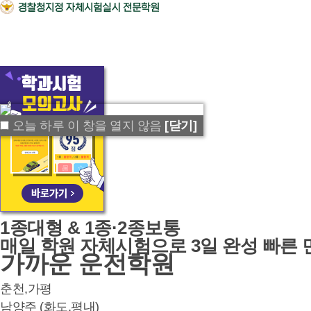
오늘 하루 이 창을 열지 않음
[닫기]
1종대형 & 1종·2종보통
매일 학원 자체시험
으로 3일 완성 빠른
가까운
운전학원
춘천,가평
남양주 (화도,평내)