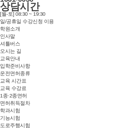
상담시간
[월-토] 08:30 ~ 19:30
일/공휴일 수강신청 이용
학원소개
인사말
셔틀버스
오시는 길
교육안내
입학준비사항
운전면허종류
교육 시간표
교육 수강료
1종·2종면허
면허취득절차
학과시험
기능시험
도로주행시험