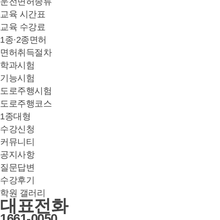
운전면허종류
교육 시간표
교육 수강료
1종·2종면허
면허취득절차
학과시험
기능시험
도로주행시험
도로주행코스
1종대형
수강신청
커뮤니티
공지사항
질문답변
수강후기
학원 갤러리
대표전화
1661-0050