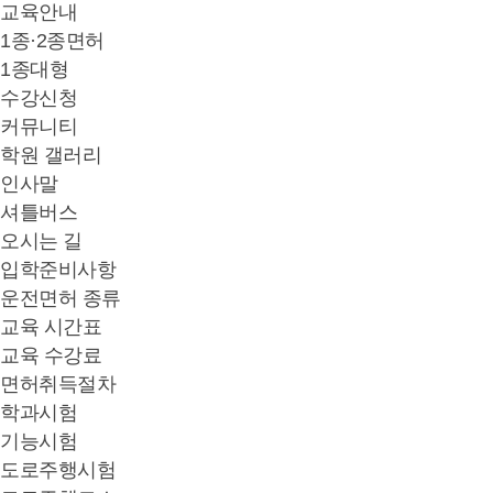
교육안내
1종·2종면허
1종대형
수강신청
커뮤니티
학원 갤러리
인사말
셔틀버스
오시는 길
입학준비사항
운전면허 종류
교육 시간표
교육 수강료
면허취득절차
학과시험
기능시험
도로주행시험