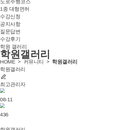
도로주행코스
1종 대형면허
수강신청
공지사항
질문답변
수강후기
학원 갤러리
학원갤러리
HOME >
커뮤니티
>
학원갤러리
학원갤러리
최고관리자
08-11
436
학원갤러리