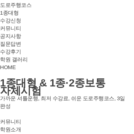
도로주행코스
1종대형
수강신청
커뮤니티
공지사항
질문답변
수강후기
학원 갤러리
HOME
1종대형 & 1종·2종보통
자체시험
가까운 셔틀운행, 최저 수강료, 쉬운 도로주행코스, 3일
완성
커뮤니티
학원소개