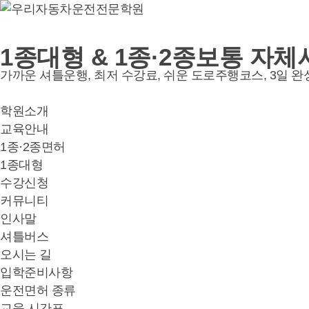
1종대형 & 1종·2종보통
자체
가까운 셔틀운행, 최저 수강료, 쉬운 도로주행코스, 3일 완
학원소개
교육안내
1종·2종면허
1종대형
수강신청
커뮤니티
인사말
셔틀버스
오시는 길
입학준비사항
운전면허 종류
교육 시간표