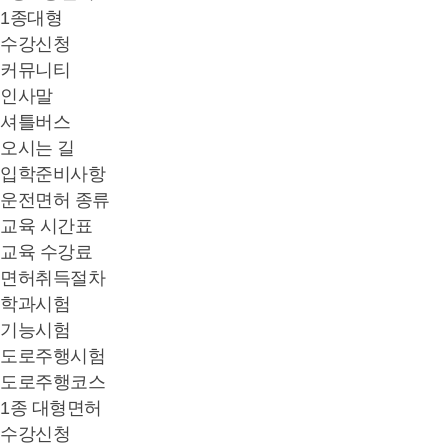
1종대형
수강신청
커뮤니티
인사말
셔틀버스
오시는 길
입학준비사항
운전면허 종류
교육 시간표
교육 수강료
면허취득절차
학과시험
기능시험
도로주행시험
도로주행코스
1종 대형면허
수강신청