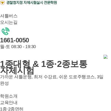
셔틀버스
오시는길
1661-0050
월-토 08:30 - 19:30
1종대형 & 1종·2종보통
자체시험
가까운 셔틀운행, 최저 수강료, 쉬운 도로주행코스, 3일
완성
학원소개
교육안내
1종·2종면허