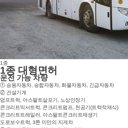
1종
1종 대형면허
운전 가능 차량
① 승용자동차, 승합자동차, 화물자동차, 긴급자동차
② 건설기계
덤프트럭, 아스팔트살포기, 노상안정기
콘크리트믹서트럭, 콘크리트펌프, 천공기(트럭적재식)
콘크리트트레일러, 아스팔트콘크리트재생기
도로보수트럭, 3톤 미만의 지게차