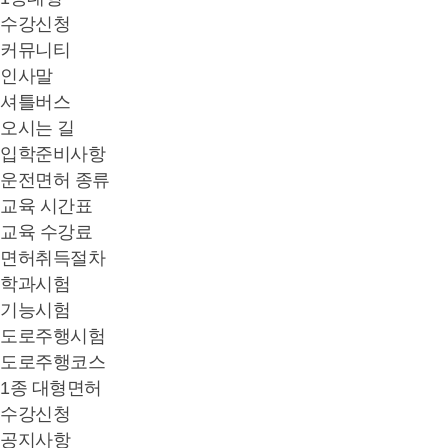
수강신청
커뮤니티
인사말
셔틀버스
오시는 길
입학준비사항
운전면허 종류
교육 시간표
교육 수강료
면허취득절차
학과시험
기능시험
도로주행시험
도로주행코스
1종 대형면허
수강신청
공지사항